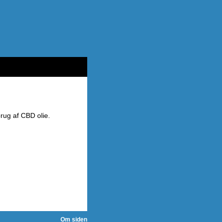
rug af CBD olie.
Om siden