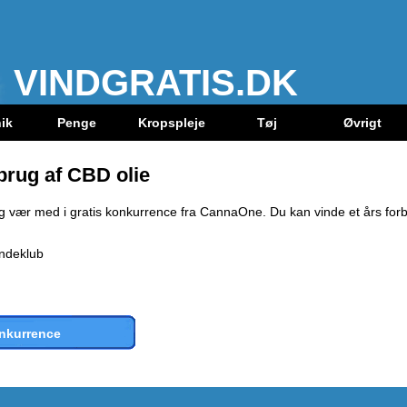
VINDGRATIS.DK
ik
Penge
Kropspleje
Tøj
Øvrigt
rbrug af CBD olie
g vær med i gratis konkurrence fra CannaOne. Du kan vinde et års forb
undeklub
onkurrence