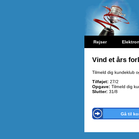
Rejser
Elektron
Vind et års fo
Tilmeld dig kundeklub o
Tilføjet:
27/2
Opgave:
Tilmeld dig k
Slutter:
31/8
Gå til k