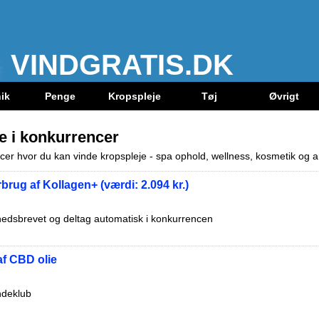
VINDGRATIS.DK
ik
Penge
Kropspleje
Tøj
Øvrigt
e i konkurrencer
cer hvor du kan vinde kropspleje - spa ophold, wellness, kosmetik og a
brug af Kollagen+ (værdi: 2.094 kr.)
hedsbrevet og deltag automatisk i konkurrencen
af CBD olie
ndeklub