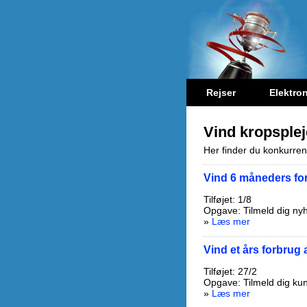
Rejser
Elektron
Vind kropsplej
Her finder du konkurren
Vind 6 måneders for
Tilføjet: 1/8
Opgave: Tilmeld dig ny
»
Læs mer
Vind et års forbrug 
Tilføjet: 27/2
Opgave: Tilmeld dig ku
»
Læs mer